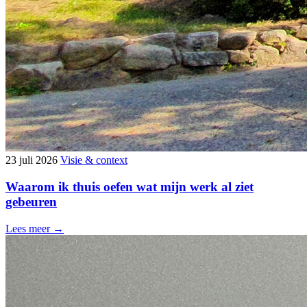
23 juli 2026
Visie & context
Waarom ik thuis oefen wat mijn werk al ziet
gebeuren
Lees meer →