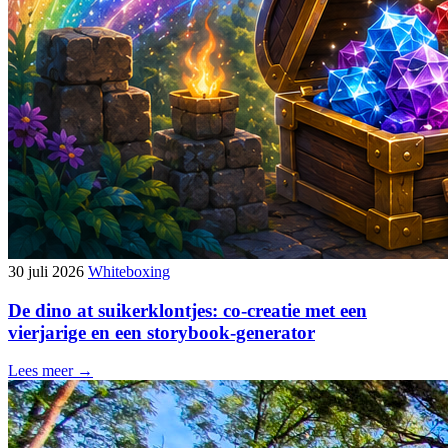
30 juli 2026
Whiteboxing
De dino at suikerklontjes: co-creatie met een
vierjarige en een storybook-generator
Lees meer →