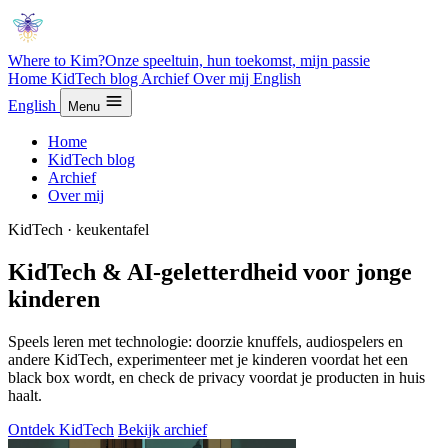
Where to Kim?
Onze speeltuin, hun toekomst, mijn passie
Home
KidTech blog
Archief
Over mij
English
English
Menu
Home
KidTech blog
Archief
Over mij
KidTech · keukentafel
KidTech & AI-geletterdheid voor jonge
kinderen
Speels leren met technologie: doorzie knuffels, audiospelers en
andere KidTech, experimenteer met je kinderen voordat het een
black box wordt, en check de privacy voordat je producten in huis
haalt.
Ontdek KidTech
Bekijk archief