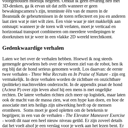
voorgehouden moeilijk negeren. Omdat ik geen ervaring heb met
3D-denken, ga ik ervan uit dat zelfs wanneer er geen
bewakingscamera’s zijn, tenminste één van de muren in de
Beanstalk de gebeurtenissen in de toren reflecteert en jou en anderen
laat zien wat je niet wilt zien. Een visie waar je niet makkelijk aan
ontsnapt: wanneer je de toren wilt verlaten, moet je verticaal en
horizontaal transport combineren om meerdere verdiepingen te
doorkruisen tot je weer in een vlakke 2D wereld terechtkomt.
Gedenkwaardige verhalen
Laten we het over de verhalen hebben. Hoewel ik nog steeds
gemengde gevoelens heb over de verloren ziel van de robot, ben ik
erg blij dat de hond serieus genomen wordt. Los daarvan: de eerste
twee verhalen -
Three Wise Recruits
en
In Praise of Nature
- zijn erg
vermakelijk. In deze verhalen worden de zichtbare en onzichtbare
(politieke) machtsvelden onderzocht. In de appendix praat de hond
(Acteur P) over zijn leven alsof hij een mens is met ongelijke
rechten. De latere verhalen richten zich meer op logistiek, maar laten
ook de macht van de massa zien, wat een hype kan doen, en hoe de
associatie met iets heiligs zijn uitwerking heeft op de mensen
eromheen. Soms moet je goed opletten om de betekenis te
begrijpen; in een van de verhalen -
The Elevator Maneuver Exercise
- wordt dit naar een heel nieuw niveau getild. Er zijn zoveel details
dat het voelt alsof je een verslag voor je werk aan het lezen bent. Er