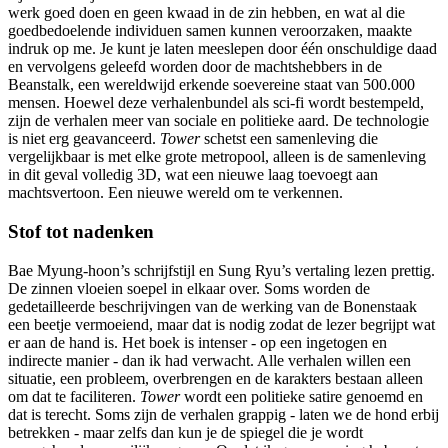
werk goed doen en geen kwaad in de zin hebben, en wat al die
goedbedoelende individuen samen kunnen veroorzaken, maakte
indruk op me. Je kunt je laten meeslepen door één onschuldige daad
en vervolgens geleefd worden door de machtshebbers in de
Beanstalk, een wereldwijd erkende soevereine staat van 500.000
mensen. Hoewel deze verhalenbundel als sci-fi wordt bestempeld,
zijn de verhalen meer van sociale en politieke aard. De technologie
is niet erg geavanceerd.
Tower
schetst een samenleving die
vergelijkbaar is met elke grote metropool, alleen is de samenleving
in dit geval volledig 3D, wat een nieuwe laag toevoegt aan
machtsvertoon. Een nieuwe wereld om te verkennen.
Stof tot nadenken
Bae Myung-hoon’s schrijfstijl en Sung Ryu’s vertaling lezen prettig.
De zinnen vloeien soepel in elkaar over. Soms worden de
gedetailleerde beschrijvingen van de werking van de Bonenstaak
een beetje vermoeiend, maar dat is nodig zodat de lezer begrijpt wat
er aan de hand is. Het boek is intenser - op een ingetogen en
indirecte manier - dan ik had verwacht. Alle verhalen willen een
situatie, een probleem, overbrengen en de karakters bestaan alleen
om dat te faciliteren.
Tower
wordt een politieke satire genoemd en
dat is terecht. Soms zijn de verhalen grappig - laten we de hond erbij
betrekken - maar zelfs dan kun je de spiegel die je wordt