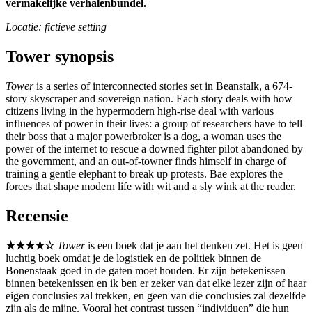
vermakelijke verhalenbundel.
Locatie: fictieve setting
Tower synopsis
Tower
is a series of interconnected stories set in Beanstalk, a 674-
story skyscraper and sovereign nation. Each story deals with how
citizens living in the hypermodern high-rise deal with various
influences of power in their lives: a group of researchers have to tell
their boss that a major powerbroker is a dog, a woman uses the
power of the internet to rescue a downed fighter pilot abandoned by
the government, and an out-of-towner finds himself in charge of
training a gentle elephant to break up protests. Bae explores the
forces that shape modern life with wit and a sly wink at the reader.
Recensie
★★★★☆
Tower
is een boek dat je aan het denken zet. Het is geen
luchtig boek omdat je de logistiek en de politiek binnen de
Bonenstaak goed in de gaten moet houden. Er zijn betekenissen
binnen betekenissen en ik ben er zeker van dat elke lezer zijn of haar
eigen conclusies zal trekken, en geen van die conclusies zal dezelfde
zijn als de mijne. Vooral het contrast tussen “individuen” die hun