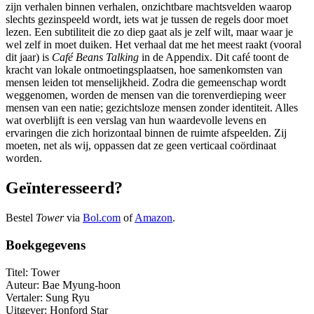
zijn verhalen binnen verhalen, onzichtbare machtsvelden waarop
slechts gezinspeeld wordt, iets wat je tussen de regels door moet
lezen. Een subtiliteit die zo diep gaat als je zelf wilt, maar waar je
wel zelf in moet duiken. Het verhaal dat me het meest raakt (vooral
dit jaar) is
Café Beans Talking
in de Appendix. Dit café toont de
kracht van lokale ontmoetingsplaatsen, hoe samenkomsten van
mensen leiden tot menselijkheid. Zodra die gemeenschap wordt
weggenomen, worden de mensen van die torenverdieping weer
mensen van een natie; gezichtsloze mensen zonder identiteit. Alles
wat overblijft is een verslag van hun waardevolle levens en
ervaringen die zich horizontaal binnen de ruimte afspeelden. Zij
moeten, net als wij, oppassen dat ze geen verticaal coördinaat
worden.
Geïnteresseerd?
Bestel
Tower
via
Bol.com
of
Amazon
.
Boekgegevens
Titel: Tower
Auteur: Bae Myung-hoon
Vertaler: Sung Ryu
Uitgever: Honford Star