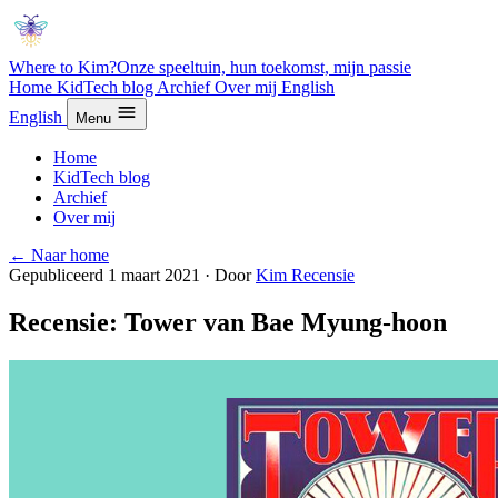
Where to Kim?
Onze speeltuin, hun toekomst, mijn passie
Home
KidTech blog
Archief
Over mij
English
English
Menu
Home
KidTech blog
Archief
Over mij
← Naar home
Gepubliceerd 1 maart 2021
·
Door
Kim
Recensie
Recensie: Tower van Bae Myung-hoon