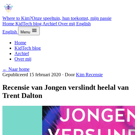
Where to Kim?
Onze speeltuin, hun toekomst, mijn passie
Home
KidTech blog
Archief
Over mij
English
English
Menu
Home
KidTech blog
Archief
Over mij
← Naar home
Gepubliceerd 15 februari 2020
·
Door
Kim
Recensie
Recensie van Jongen verslindt heelal van
Trent Dalton