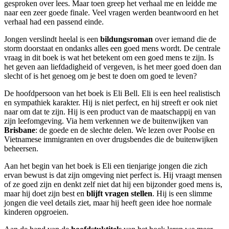
gesproken over lees. Maar toen greep het verhaal me en leidde me
naar een zeer goede finale. Veel vragen werden beantwoord en het
verhaal had een passend einde.
Jongen verslindt heelal is een
bildungsroman
over iemand die de
storm doorstaat en ondanks alles een goed mens wordt. De centrale
vraag in dit boek is wat het betekent om een goed mens te zijn. Is
het geven aan liefdadigheid of vergeven, is het meer goed doen dan
slecht of is het genoeg om je best te doen om goed te leven?
De hoofdpersoon van het boek is Eli Bell. Eli is een heel realistisch
en sympathiek karakter. Hij is niet perfect, en hij streeft er ook niet
naar om dat te zijn. Hij is een product van de maatschappij en van
zijn leefomgeving. Via hem verkennen we de buitenwijken van
Brisbane
: de goede en de slechte delen. We lezen over Poolse en
Vietnamese immigranten en over drugsbendes die de buitenwijken
beheersen.
Aan het begin van het boek is Eli een tienjarige jongen die zich
ervan bewust is dat zijn omgeving niet perfect is. Hij vraagt mensen
of ze goed zijn en denkt zelf niet dat hij een bijzonder goed mens is,
maar hij doet zijn best en
blijft vragen stellen
. Hij is een slimme
jongen die veel details ziet, maar hij heeft geen idee hoe normale
kinderen opgroeien.