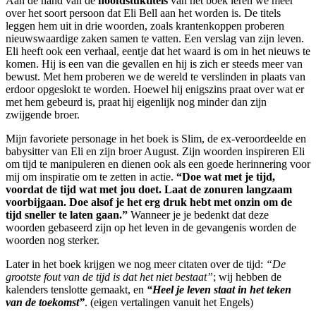
Aan de hand van de
hoofdstuktitels
van het boek leren we meer
over het soort persoon dat Eli Bell aan het worden is. De titels
leggen hem uit in drie woorden, zoals krantenkoppen proberen
nieuwswaardige zaken samen te vatten. Een verslag van zijn leven.
Eli heeft ook een verhaal, eentje dat het waard is om in het nieuws te
komen. Hij is een van die gevallen en hij is zich er steeds meer van
bewust. Met hem proberen we de wereld te verslinden in plaats van
erdoor opgeslokt te worden. Hoewel hij enigszins praat over wat er
met hem gebeurd is, praat hij eigenlijk nog minder dan zijn
zwijgende broer.
Mijn favoriete personage in het boek is Slim, de ex-veroordeelde en
babysitter van Eli en zijn broer August. Zijn woorden inspireren Eli
om tijd te manipuleren en dienen ook als een goede herinnering voor
mij om inspiratie om te zetten in actie.
“Doe wat met je tijd,
voordat de tijd wat met jou doet. Laat de zonuren langzaam
voorbijgaan. Doe alsof je het erg druk hebt met onzin om de
tijd sneller te laten gaan.”
Wanneer je je bedenkt dat deze
woorden gebaseerd zijn op het leven in de gevangenis worden de
woorden nog sterker.
Later in het boek krijgen we nog meer citaten over de tijd:
“De
grootste fout van de tijd is dat het niet bestaat”
; wij hebben de
kalenders tenslotte gemaakt, en
“Heel je leven staat in het teken
van de toekomst”
. (eigen vertalingen vanuit het Engels)