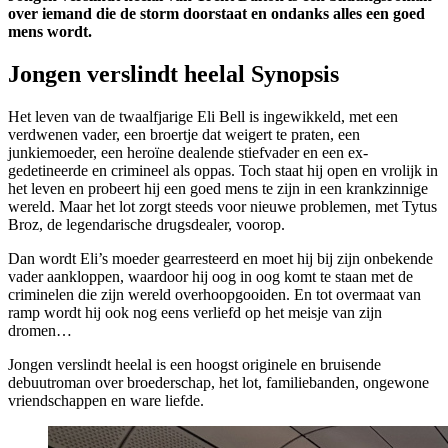
over iemand die de storm doorstaat en ondanks alles een goed
mens wordt.
Jongen verslindt heelal Synopsis
Het leven van de twaalfjarige Eli Bell is ingewikkeld, met een
verdwenen vader, een broertje dat weigert te praten, een
junkiemoeder, een heroïne dealende stiefvader en een ex-
gedetineerde en crimineel als oppas. Toch staat hij open en vrolijk in
het leven en probeert hij een goed mens te zijn in een krankzinnige
wereld. Maar het lot zorgt steeds voor nieuwe problemen, met Tytus
Broz, de legendarische drugsdealer, voorop.
Dan wordt Eli’s moeder gearresteerd en moet hij bij zijn onbekende
vader aankloppen, waardoor hij oog in oog komt te staan met de
criminelen die zijn wereld overhoopgooiden. En tot overmaat van
ramp wordt hij ook nog eens verliefd op het meisje van zijn
dromen…
Jongen verslindt heelal is een hoogst originele en bruisende
debuutroman over broederschap, het lot, familiebanden, ongewone
vriendschappen en ware liefde.