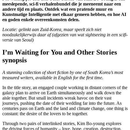
meeslepende, sci-fi verhalenbundel die je meeneemt naar een
andere tijd en plaats. Ontdek wat een pratende muur en
Kunstmatige Intelligentie met elkaar gemeen hebben, en hoe AI
en goden enkele overeenkomsten delen.
Locatie: gelinkt aan Zuid-Korea, maar speelt zich niet
noodzakelijkerwijs daar af (afgezien van wat sightseeing in een scifi-
versie van Seoul)
I’m Waiting for You and Other Stories
synopsis
A stunning collection of short fiction by one of South Korea’s most
treasured writers, available in English for the first time.
In the title story, an engaged couple working in distant corners of the
galaxy plan to arrive on Earth simultaneously and walk down the
aisle together. But small incidents wreak havoc on their vast
journeys, pushing the date of their wedding far into the future. As
centuries pass on Earth and the land and climate change, one thing is
constant: the desire of the lovers to be together.
Through two pairs of interlinked stories, Kim Bo-young explores
the driving forces of humanity – love, hope, creation, destruction,