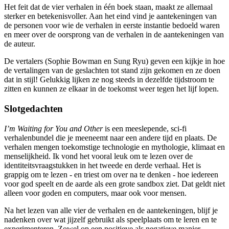
Het feit dat de vier verhalen in één boek staan, maakt ze allemaal
sterker en betekenisvoller. Aan het eind vind je aantekeningen van
de personen voor wie de verhalen in eerste instantie bedoeld waren
en meer over de oorsprong van de verhalen in de aantekeningen van
de auteur.
De vertalers (Sophie Bowman en Sung Ryu) geven een kijkje in hoe
de vertalingen van de geslachten tot stand zijn gekomen en ze doen
dat in stijl! Gelukkig lijken ze nog steeds in dezelfde tijdstroom te
zitten en kunnen ze elkaar in de toekomst weer tegen het lijf lopen.
Slotgedachten
I’m Waiting for You and Other
is een meeslepende, sci-fi
verhalenbundel die je meeneemt naar een andere tijd en plaats. De
verhalen mengen toekomstige technologie en mythologie, klimaat en
menselijkheid. Ik vond het vooral leuk om te lezen over de
identiteitsvraagstukken in het tweede en derde verhaal. Het is
grappig om te lezen - en triest om over na te denken - hoe iedereen
voor god speelt en de aarde als een grote sandbox ziet. Dat geldt niet
alleen voor goden en computers, maar ook voor mensen.
Na het lezen van alle vier de verhalen en de aantekeningen, blijf je
nadenken over wat jijzelf gebruikt als speelplaats om te leren en te
experimenteren. Zowel op een positieve als negatieve manier.