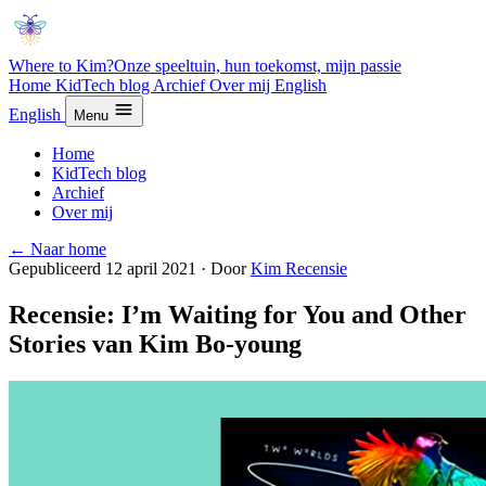
Where to Kim?
Onze speeltuin, hun toekomst, mijn passie
Home
KidTech blog
Archief
Over mij
English
English
Menu
Home
KidTech blog
Archief
Over mij
← Naar home
Gepubliceerd 12 april 2021
·
Door
Kim
Recensie
Recensie: I’m Waiting for You and Other
Stories van Kim Bo-young