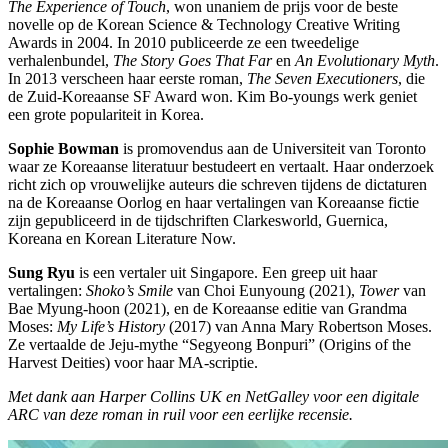
The Experience of Touch
, won unaniem de prijs voor de beste
novelle op de Korean Science & Technology Creative Writing
Awards in 2004. In 2010 publiceerde ze een tweedelige
verhalenbundel,
The Story Goes That Far
en
An Evolutionary Myth
.
In 2013 verscheen haar eerste roman,
The Seven Executioners
, die
de Zuid-Koreaanse SF Award won. Kim Bo-youngs werk geniet
een grote populariteit in Korea.
Sophie Bowman
is promovendus aan de Universiteit van Toronto
waar ze Koreaanse literatuur bestudeert en vertaalt. Haar onderzoek
richt zich op vrouwelijke auteurs die schreven tijdens de dictaturen
na de Koreaanse Oorlog en haar vertalingen van Koreaanse fictie
zijn gepubliceerd in de tijdschriften Clarkesworld, Guernica,
Koreana en Korean Literature Now.
Sung Ryu
is een vertaler uit Singapore. Een greep uit haar
vertalingen:
Shoko’s Smile
van Choi Eunyoung (2021),
Tower
van
Bae Myung-hoon (2021), en de Koreaanse editie van Grandma
Moses:
My Life’s History
(2017) van Anna Mary Robertson Moses.
Ze vertaalde de Jeju-mythe “Segyeong Bonpuri” (Origins of the
Harvest Deities) voor haar MA-scriptie.
Met dank aan Harper Collins UK en NetGalley voor een digitale
ARC van deze roman in ruil voor een eerlijke recensie.