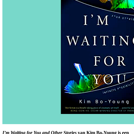
I’m Waiting for You and Other Stories
van Kim Bo-Young is een