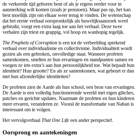
de verkeerde tijd geboren bent of als je ergens eerder voor in
aanmerking wilt komen (zoals je pensioen). Maar pas op, het kan
best moeilijk zijn om elkaar weer terug te vinden. De wetenschap
dat het eerste verhaal oorspronkelijk als huwelijksaanzoek werd
gebruikt, voegt een extra laag toe aan het verhaal. Deze twee
verhalen zijn triest en grappig, vol hoop en wanhopig tegelijk.
The Prophets of Corruption
is een tot de verbeelding sprekend
verhaal over individualisme en collectivisme. Individualiteit wordt
gezien als een gebroken, onvolledige staat. Wanneer profeten
samenkomen, smelten ze hun ervaringen en standpunten samen en
voegen ze iets extra’s aan hun persoonlijkheid toe. Wat bepaalt hun
identiteit? Hun grootte? En als ze samenkomen, wat gebeurt er dan
met hun afzonderlijke identiteiten?
De profeten zien de Aarde als hun school, een bron van ervaringen.
De Aarde is een volledig functionerende wereld met eigen glitches,
patches en gerichte updates. Naarmate de profeten en hun kinderen
meer ervaren, veranderen ze. Vooral de transformatie van Naban is
interessant om te volgen.
Het vervolgverhaal
That One Life
een ander perspectief.
Oorsprong en aantekeningen