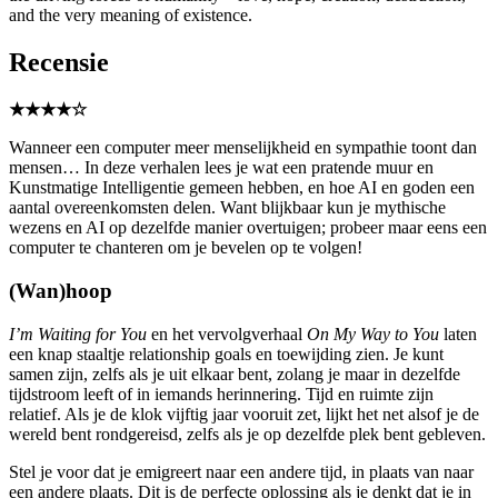
and the very meaning of existence.
Recensie
★★★★☆
Wanneer een computer meer menselijkheid en sympathie toont dan
mensen… In deze verhalen lees je wat een pratende muur en
Kunstmatige Intelligentie gemeen hebben, en hoe AI en goden een
aantal overeenkomsten delen. Want blijkbaar kun je mythische
wezens en AI op dezelfde manier overtuigen; probeer maar eens een
computer te chanteren om je bevelen op te volgen!
(Wan)hoop
I’m Waiting for You
en het vervolgverhaal
On My Way to You
laten
een knap staaltje relationship goals en toewijding zien. Je kunt
samen zijn, zelfs als je uit elkaar bent, zolang je maar in dezelfde
tijdstroom leeft of in iemands herinnering. Tijd en ruimte zijn
relatief. Als je de klok vijftig jaar vooruit zet, lijkt het net alsof je de
wereld bent rondgereisd, zelfs als je op dezelfde plek bent gebleven.
Stel je voor dat je emigreert naar een andere tijd, in plaats van naar
een andere plaats. Dit is de perfecte oplossing als je denkt dat je in