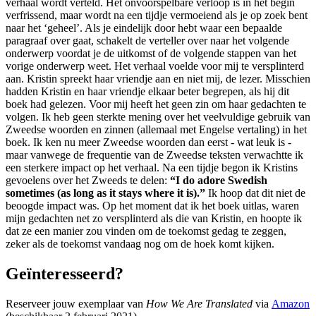
verhaal wordt verteld. Het onvoorspelbare verloop is in het begin
verfrissend, maar wordt na een tijdje vermoeiend als je op zoek bent
naar het ‘geheel’. Als je eindelijk door hebt waar een bepaalde
paragraaf over gaat, schakelt de verteller over naar het volgende
onderwerp voordat je de uitkomst of de volgende stappen van het
vorige onderwerp weet. Het verhaal voelde voor mij te versplinterd
aan. Kristin spreekt haar vriendje aan en niet mij, de lezer. Misschien
hadden Kristin en haar vriendje elkaar beter begrepen, als hij dit
boek had gelezen. Voor mij heeft het geen zin om haar gedachten te
volgen. Ik heb geen sterkte mening over het veelvuldige gebruik van
Zweedse woorden en zinnen (allemaal met Engelse vertaling) in het
boek. Ik ken nu meer Zweedse woorden dan eerst - wat leuk is -
maar vanwege de frequentie van de Zweedse teksten verwachtte ik
een sterkere impact op het verhaal. Na een tijdje begon ik Kristins
gevoelens over het Zweeds te delen:
“I do adore Swedish
sometimes (as long as it stays where it is).”
Ik hoop dat dit niet de
beoogde impact was. Op het moment dat ik het boek uitlas, waren
mijn gedachten net zo versplinterd als die van Kristin, en hoopte ik
dat ze een manier zou vinden om de toekomst gedag te zeggen,
zeker als de toekomst vandaag nog om de hoek komt kijken.
Geïnteresseerd?
Reserveer jouw exemplaar van
How We Are Translated
via
Amazon