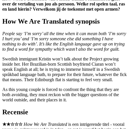
over de vertaling van jou als persoon. Welke rol spelen taal, ras
en land hierin? Verwelkom jij de toekomst met open armen?
How We Are Translated synopsis
People say ‘I’m sorry’ all the time when it can mean both ‘I’m sorry
I hurt you’ and ‘I’m sorry someone else did something I have
nothing to do with’. It’s like the English language gave up on trying
to find a word for sympathy which wasn’t also the word for guilt.
Swedish immigrant Kristin won’t talk about the Project growing
inside her. Her Brazilian-born Scottish boyfriend Ciaran won’t
speak English at all; he is trying to immerse himself in a Swedish
språkbad language bath, to prepare for their future, whatever the fick
that means. Their Edinburgh flat is starting to feel very small.
As this young couple is forced to confront the thing that they are
both avoiding, they must reckon with the bigger questions of the
world outside, and their places in it.
Recensie
★★☆☆☆
How We Are Translated
is een intrigerende titel - vooral