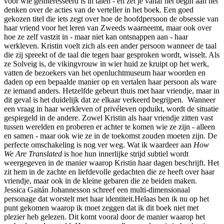
voor wie geïnteresseerd is in talen - en zet je vanaf het begin aan het
denken over de acties van de verteller in het boek. Een goed
gekozen titel die iets zegt over hoe de hoofdpersoon de obsessie van
haar vriend voor het leren van Zweeds waarneemt, maar ook over
hoe ze zelf vastzit in - maar niet kan ontsnappen aan - haar
werkleven. Kristin voelt zich als een ander persoon wanneer de taal
die zij spreekt of de taal die tegen haar gesproken wordt, wisselt. Als
ze Solveig is, de vikingvrouw in wier huid ze kruipt op het werk,
vatten de bezoekers van het openluchtmuseum haar woorden en
daden op een bepaalde manier op en vertalen haar persoon als ware
ze iemand anders. Hetzelfde gebeurt thuis met haar vriendje, maar in
dit geval is het duidelijk dat ze elkaar verkeerd begrijpen. Wanneer
een vraag in haar werkleven of privéleven opduikt, wordt de situatie
gespiegeld in de andere. Zowel Kristin als haar vriendje zitten vast
tussen werelden en proberen er achter te komen wie ze zijn - alleen
en samen - maar ook wie ze in de toekomst zouden moeten zijn. De
perfecte omschakeling is nog ver weg. Wat ik waardeer aan
How
We Are Translated
is hoe hun innerlijke strijd subtiel wordt
weergegeven in de manier waarop Kristin haar dagen beschrijft. Het
zit hem in de zachte en liefdevolle gedachten die ze heeft over haar
vriendje, maar ook in de kleine gebaren die ze beiden maken.
Jessica Gaitán Johannesson schreef een multi-dimensionaal
personage dat worstelt met haar identiteit.Helaas ben ik nu op het
punt gekomen waarop ik moet zeggen dat ik dit boek niet met
plezier heb gelezen. Dit komt vooral door de manier waarop het