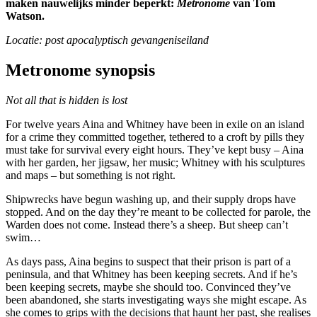
maken nauwelijks minder beperkt:
Metronome
van Tom
Watson.
Locatie: post apocalyptisch gevangeniseiland
Metronome synopsis
Not all that is hidden is lost
For twelve years Aina and Whitney have been in exile on an island
for a crime they committed together, tethered to a croft by pills they
must take for survival every eight hours. They’ve kept busy – Aina
with her garden, her jigsaw, her music; Whitney with his sculptures
and maps – but something is not right.
Shipwrecks have begun washing up, and their supply drops have
stopped. And on the day they’re meant to be collected for parole, the
Warden does not come. Instead there’s a sheep. But sheep can’t
swim…
As days pass, Aina begins to suspect that their prison is part of a
peninsula, and that Whitney has been keeping secrets. And if he’s
been keeping secrets, maybe she should too. Convinced they’ve
been abandoned, she starts investigating ways she might escape. As
she comes to grips with the decisions that haunt her past, she realises