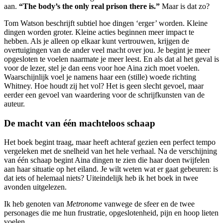
aan.
“The body’s the only real prison there is.”
Maar is dat zo?
Tom Watson beschrijft subtiel hoe dingen ‘erger’ worden. Kleine
dingen worden groter. Kleine acties beginnen meer impact te
hebben. Als je alleen op elkaar kunt vertrouwen, krijgen de
overtuigingen van de ander veel macht over jou. Je begint je meer
opgesloten te voelen naarmate je meer leest. En als dat al het geval is
voor de lezer, stel je dan eens voor hoe Aina zich moet voelen.
Waarschijnlijk voel je namens haar een (stille) woede richting
Whitney. Hoe houdt zij het vol? Het is geen slecht gevoel, maar
eerder een gevoel van waardering voor de schrijfkunsten van de
auteur.
De macht van één machteloos schaap
Het boek begint traag, maar heeft achteraf gezien een perfect tempo
vergeleken met de snelheid van het hele verhaal. Na de verschijning
van één schaap begint Aina dingen te zien die haar doen twijfelen
aan haar situatie op het eiland. Je wilt weten wat er gaat gebeuren: is
dat iets of helemaal niets? Uiteindelijk heb ik het boek in twee
avonden uitgelezen.
Ik heb genoten van
Metronome
vanwege de sfeer en de twee
personages die me hun frustratie, opgeslotenheid, pijn en hoop lieten
voelen.