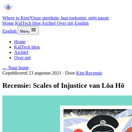
Where to Kim?
Onze speeltuin, hun toekomst, mijn passie
Home
KidTech blog
Archief
Over mij
English
English
Menu
Home
KidTech blog
Archief
Over mij
← Naar home
Gepubliceerd 23 augustus 2021
·
Door
Kim
Recensie
Recensie: Scales of Injustice van Lōa Hō