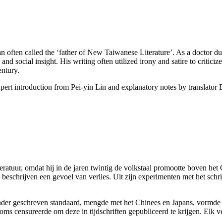
often called the ‘father of New Taiwanese Literature’. As a doctor dur
and social insight. His writing often utilized irony and satire to critic
entury.
pert introduction from Pei-yin Lin and explanatory notes by translator 
tuur, omdat hij in de jaren twintig de volkstaal promootte boven het 
 beschrijven een gevoel van verlies. Uit zijn experimenten met het schri
nder geschreven standaard, mengde met het Chinees en Japans, vormde de
soms censureerde om deze in tijdschriften gepubliceerd te krijgen. Elk v