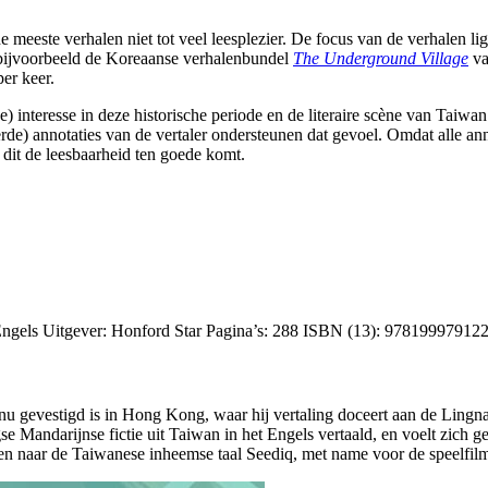
 meeste verhalen niet tot veel leesplezier. De focus van de verhalen li
 bijvoorbeeld de Koreaanse verhalenbundel
The Underground Village
va
per keer.
interesse in deze historische periode en de literaire scène van Taiwan
de) annotaties van de vertaler ondersteunen dat gevoel. Omdat alle an
 dit de leesbaarheid ten goede komt.
l: Engels Uitgever: Honford Star Pagina’s: 288 ISBN (13): 97819997912
e nu gevestigd is in Hong Kong, waar hij vertaling doceert aan de Ling
 Mandarijnse fictie uit Taiwan in het Engels vertaald, en voelt zich 
 en naar de Taiwanese inheemse taal Seediq, met name voor de speelfi