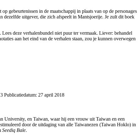
gt op gebeurtenissen in de maatschappij in plaats van op de personages
n dezelfde uitgever, die zich afspeelt in Mantsjoerije. Je zult dit boek
. Lees deze verhalenbundel niet puur ter vermaak. Liever: behandel
notaties aan het eind van de verhalen staan, zou je kunnen overwegen
23 Publicatiedatum: 27 april 2018
nan University, en Taiwan, waar hij een vrouw uit Taiwan en een
gestimuleerd door de uitdaging van alle Taiwanezen (Taiwan Hoklo) in
lm
Seediq Bale
.