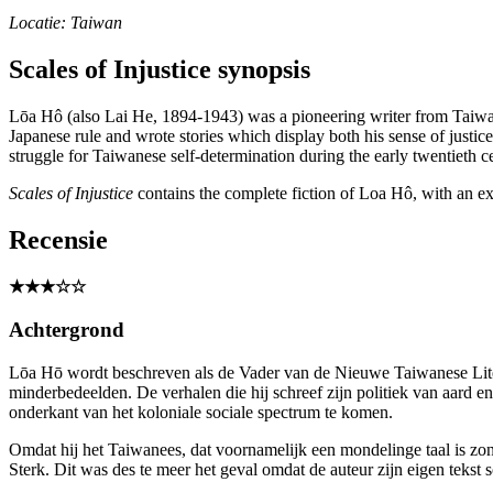
Locatie: Taiwan
Scales of Injustice synopsis
Lōa Hô (also Lai He, 1894-1943) was a pioneering writer from Taiwan 
Japanese rule and wrote stories which display both his sense of justice 
struggle for Taiwanese self-determination during the early twentieth c
Scales of Injustice
contains the complete fiction of Loa Hô, with an ex
Recensie
★★★☆☆
Achtergrond
Lōa Hō wordt beschreven als de Vader van de Nieuwe Taiwanese Litera
minderbedeelden. De verhalen die hij schreef zijn politiek van aard en
onderkant van het koloniale sociale spectrum te komen.
Omdat hij het Taiwanees, dat voornamelijk een mondelinge taal is zo
Sterk. Dit was des te meer het geval omdat de auteur zijn eigen tekst 