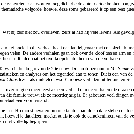
n de gebeurtenissen worden toegelicht die de auteur ertoe hebben aange
n thematische volgorde, hoewel deze soms gebaseerd is op een best gue
at hij zelf niet zou overleven, zelfs al had hij vele levens. Als gevol
t van het boek. In dit verhaal haalt een landeigenaar met een slecht hu
tegen velen. De andere verhalen gaan ook over de kloof tussen arm en r
e
, beschrijft adequaat het overkoepelende thema van de verhalen.
 Taiwan in het begin van de 20e eeuw. De hoofdpersoon in
Mr. Snake
ve
statistieken en analyses om het tegendeel aan te tonen. Dit is een van d
Rich Clans
lezen als middeleeuwse Europese verhalen uit Ierland en Scho
nia overbrugt en meer leest als een verhaal dan de verhalen die draaien
n die familie trouwt als ze meerderjarig is. Er gebeuren veel dingen met
 onbetaalbaar voor iemand?
 die Lōa Hō moest bevaren om misstanden aan de kaak te stellen en toch zi
 hoewel je dat alleen meekrijgt als je ook de aantekeningen van de vert
n niet volledig begrijpen.