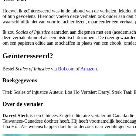
Hoewel ik geïnteresseerd was in de inhoud van de verhalen, leidden de
of hun gevoelens. Hierdoor voelen deze verhalen ook ouder aan dan
waarschijnlijk niet van voor tot achter lezen, maar eerder één verhaal 
Ik zou
Scales of Injustice
aanraden aan diegenen met een (academische) 
deze verhalenbundel als een historisch document. De (zeer gewaardeer
om een papieren editie aan te schaffen in plaats van een ebook, omdat
Geïnteresseerd?
Bestel
Scales of Injustice
via
Bol.com
of
Amazon
.
Boekgegevens
Titel: Scales of Injustice Auteur: Lōa Hō Vertaler: Darryl Sterk Taa
Over de vertaler
Darryl Sterk
is een Chinees-Engelse literaire vertaler uit Canada di
Taiwanees-Canadese dochter heeft. Hij heeft voornamelijk hedendaagse
Lōa Hô . Als wetenschapper doet hij onderzoek naar vertalingen van