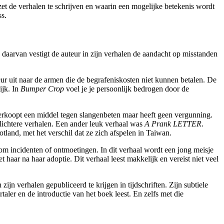
zet de verhalen te schrijven en waarin een mogelijke betekenis wordt
ss.
g daarvan vestigt de auteur in zijn verhalen de aandacht op misstanden
meur uit naar de armen die de begrafeniskosten niet kunnen betalen. De
ijk. In
Bumper Crop
voel je je persoonlijk bedrogen door de
rkoopt een middel tegen slangenbeten maar heeft geen vergunning.
e lichtere verhalen. Een ander leuk verhaal was
A Prank LETTER
.
tland, met het verschil dat ze zich afspelen in Taiwan.
 om incidenten of ontmoetingen. In dit verhaal wordt een jong meisje
 haar na haar adoptie. Dit verhaal leest makkelijk en vereist niet veel
jn verhalen gepubliceerd te krijgen in tijdschriften. Zijn subtiele
aler en de introductie van het boek leest. En zelfs met die