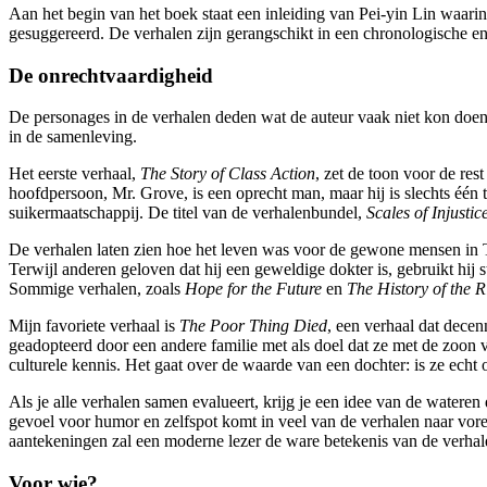
Aan het begin van het boek staat een inleiding van Pei-yin Lin waari
gesuggereerd. De verhalen zijn gerangschikt in een chronologische e
De onrechtvaardigheid
De personages in de verhalen deden wat de auteur vaak niet kon doen, w
in de samenleving.
Het eerste verhaal,
The Story of Class Action
, zet de toon voor de res
hoofdpersoon, Mr. Grove, is een oprecht man, maar hij is slechts één 
suikermaatschappij. De titel van de verhalenbundel,
Scales of Injustic
De verhalen laten zien hoe het leven was voor de gewone mensen in
Terwijl anderen geloven dat hij een geweldige dokter is, gebruikt hij 
Sommige verhalen, zoals
Hope for the Future
en
The History of the 
Mijn favoriete verhaal is
The Poor Thing Died
, een verhaal dat decen
geadopteerd door een andere familie met als doel dat ze met de zoon va
culturele kennis. Het gaat over de waarde van een dochter: is ze echt
Als je alle verhalen samen evalueert, krijg je een idee van de wateren
gevoel voor humor en zelfspot komt in veel van de verhalen naar voren,
aantekeningen zal een moderne lezer de ware betekenis van de verhale
Voor wie?