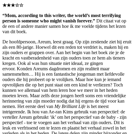
★★★☆☆
“Mom, according to this writer, the world’s most terrifying
person is someone who might vanish forever.”
Dit citaat vat op
de een of andere manier samen hoe ik me voelde tijdens het lezen
van dit boek.
De hoofdpersoon, Areum, leest graag. Op zijn zestiende ziet hij eruit
als een 80-jarige. Hoewel dit een reden tot verdriet is, maken hij en
zijn ouders er grappen over. Aan het begin van het boek zie je de
kracht en vastberadenheid van zijn ouders toen ze hem als tieners
kregen. Ook al was hun situatie niet ideaal, ze gingen
ervoor. Konden Areums dagdromen en zijn realiteit maar
samensmelten… Hij is een fantastische jongeman met liefdevolle
ouders die hij probeert op te vrolijken. Maar hoe kun je iemand
opvrolijken die op het punt staat om een kind te verliezen? Toch
kunnen we allemaal van hem leren hoe we meer in het heden
moeten leven. Maar zelfs deze jongen heeft soms een vriendelijke
herinnering van zijn moeder nodig dat hij ergens de tijd voor kan
nemen. Het eerste deel van
My Brilliant Life
is het meest
intrigerende. Ik hou van Ae-ran Kims gebruik van perspectief: de
verteller Areum gebruikt ‘ik’ om het perspectief van de baby - zijn
perspectief - toe te voegen aan het verhaal van zijn ouders. Dit is
leuk en verfrissend om te lezen en plaatst het verhaal zowel in het
verleden als in het heden. De latere delen zijn minder bijzonder en