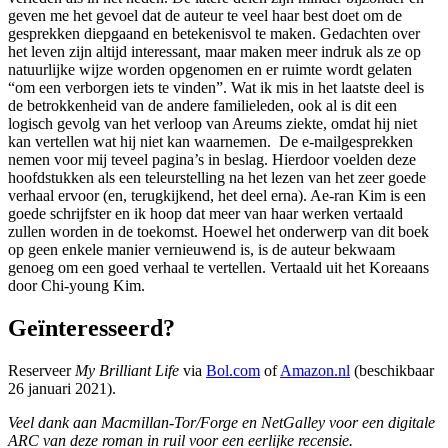
geven me het gevoel dat de auteur te veel haar best doet om de
gesprekken diepgaand en betekenisvol te maken. Gedachten over
het leven zijn altijd interessant, maar maken meer indruk als ze op
natuurlijke wijze worden opgenomen en er ruimte wordt gelaten
“om een verborgen iets te vinden”. Wat ik mis in het laatste deel is
de betrokkenheid van de andere familieleden, ook al is dit een
logisch gevolg van het verloop van Areums ziekte, omdat hij niet
kan vertellen wat hij niet kan waarnemen. De e-mailgesprekken
nemen voor mij teveel pagina’s in beslag. Hierdoor voelden deze
hoofdstukken als een teleurstelling na het lezen van het zeer goede
verhaal ervoor (en, terugkijkend, het deel erna). Ae-ran Kim is een
goede schrijfster en ik hoop dat meer van haar werken vertaald
zullen worden in de toekomst. Hoewel het onderwerp van dit boek
op geen enkele manier vernieuwend is, is de auteur bekwaam
genoeg om een goed verhaal te vertellen. Vertaald uit het Koreaans
door Chi-young Kim.
Geïnteresseerd?
Reserveer
My Brilliant Life
via
Bol.com
of
Amazon.nl
(beschikbaar
26 januari 2021).
Veel dank aan Macmillan-Tor/Forge en NetGalley voor een digitale
ARC van deze roman in ruil voor een eerlijke recensie.