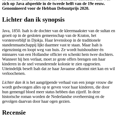
zich op Java afspeelde in de tweede helft van de 19e eeuw.
Genomineerd voor de Hebban Debuutprijs 2020.
Lichter dan ik synopsis
Java, 1850. Isah is de dochter van de kleermaakster van de sultan en
groeit op in de gesloten gemeenschap van de Kraton, het
vorstenverblijf in Djokja. Haar levensloop in de traditionele
standenmaatschappij lijkt daarmee vast te staan. Maar Isah is
eigenzinnig en loopt weg van huis. Ze wordt huishoudster én
minnares van een Hollandse officier en schenkt hem twee dochters.
Wanneer hij hen verlaat, moet ze grote offers brengen om haar
kinderen in de snel veranderende kolonie te zien opgroeien.
Uiteindelijk beseft Isah dat ze haar Javaanse afkomst niet kan en wil
verloochenen.
Lichter dan ik
is het aangrijpende verhaal van een jonge vrouw die
wordt gedwongen alles op te geven voor haar kinderen, die door
hun gemengd bloed meer status hebben dan zijzelf. In deze
historische roman worden de Nederlandse overheersing en de
gevolgen daarvan door haar ogen gezien.
Recensie