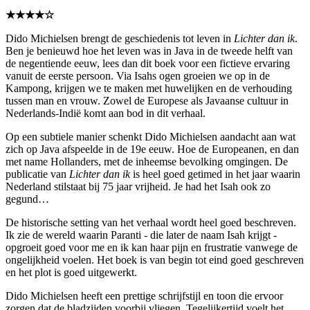
★★★★☆
Dido Michielsen brengt de geschiedenis tot leven in
Lichter dan ik
.
Ben je benieuwd hoe het leven was in Java in de tweede helft van
de negentiende eeuw, lees dan dit boek voor een fictieve ervaring
vanuit de eerste persoon. Via Isahs ogen groeien we op in de
Kampong, krijgen we te maken met huwelijken en de verhouding
tussen man en vrouw. Zowel de Europese als Javaanse cultuur in
Nederlands-Indië komt aan bod in dit verhaal.
Op een subtiele manier schenkt Dido Michielsen aandacht aan wat
zich op Java afspeelde in de 19e eeuw. Hoe de Europeanen, en dan
met name Hollanders, met de inheemse bevolking omgingen. De
publicatie van
Lichter dan ik
is heel goed getimed in het jaar waarin
Nederland stilstaat bij 75 jaar vrijheid. Je had het Isah ook zo
gegund…
De historische setting van het verhaal wordt heel goed beschreven.
Ik zie de wereld waarin Paranti - die later de naam Isah krijgt -
opgroeit goed voor me en ik kan haar pijn en frustratie vanwege de
ongelijkheid voelen. Het boek is van begin tot eind goed geschreven
en het plot is goed uitgewerkt.
Dido Michielsen heeft een prettige schrijfstijl en toon die ervoor
zorgen dat de bladzijden voorbij vliegen. Tegelijkertijd voelt het