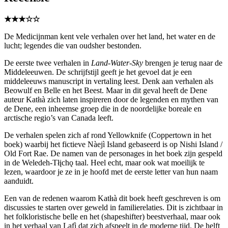
★★★☆☆
De Medicijnman kent vele verhalen over het land, het water en de
lucht; legendes die van oudsher bestonden.
De eerste twee verhalen in
Land-Water-Sky
brengen je terug naar de
Middeleeuwen. De schrijfstijl geeft je het gevoel dat je een
middeleeuws manuscript in vertaling leest. Denk aan verhalen als
Beowulf en Belle en het Beest. Maar in dit geval heeft de Dene
auteur Katłıà zich laten inspireren door de legenden en mythen van
de Dene, een inheemse groep die in de noordelijke boreale en
arctische regio’s van Canada leeft.
De verhalen spelen zich af rond Yellowknife (Coppertown in het
boek) waarbij het fictieve Nàejì Island gebaseerd is op Nishi Island /
Old Fort Rae. De namen van de personages in het boek zijn gespeld
in de Weledeh-Tłįchǫ taal. Heel echt, maar ook wat moeilijk te
lezen, waardoor je ze in je hoofd met de eerste letter van hun naam
aanduidt.
Een van de redenen waarom Katłıà dit boek heeft geschreven is om
discussies te starten over geweld in familierelaties. Dit is zichtbaar in
het folkloristische belle en het (shapeshifter) beestverhaal, maar ook
in het verhaal van Lafì dat zich afspeelt in de moderne tijd. De helft