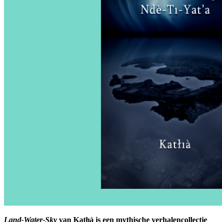
Land-Water-Sky
van Katłıà is een mythische verhalencollectie