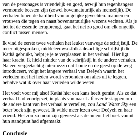
van de personages is vriendelijk en goed, terwijl hun tegenhangers
vermomde beesten zijn (zowel bovennatuurlijk als menselijk). De
verhalen tonen de hardheid van ongelijke gevechten: mannen en
vrouwen die tegen en naast bovennatuurlijke wezens vechten. Als je
het tot de essentie terugbrengt, gaat het net zo goed om elk ongelijk
conflict tussen mensen.
Ik vind de eerste twee verhalen het leukst vanwege de schrijfstijl. De
meer uitgesproken, middeleeuwse-folk-tale-achtige schrijfstijl die
Katłıà gebruikt, helpt je je te verplaatsen in het verhaal. Hier ligt
haar kracht. Ik hield minder van de schrijfstijl in de andere verhalen.
Na een vergeetachtig intermezzo dat Louie en de geest op de weg
introduceert, volgt het langere verhaal van Deèyeh waarin het
verleden met het heden wordt verbonden om alles uit te leggen,
behalve wat ik over haar verleden wilde weten.
Het voelt voor mij alsof Katłıà hier een kans heeft gemist. Als ze dat
verhaal had voortgezet, in plaats van naar Lafì over te stappen om
de andere kant van het verhaal te vertellen, zou
Land-Water-Sky
een
beter boek zijn geweest. Ik wilde meer lezen over Deèyeh en haar
vriend. Het zou zo mooi zijn geweest als de auteur het boek vanuit
hun standpunt had afgemaakt.
Conclusie