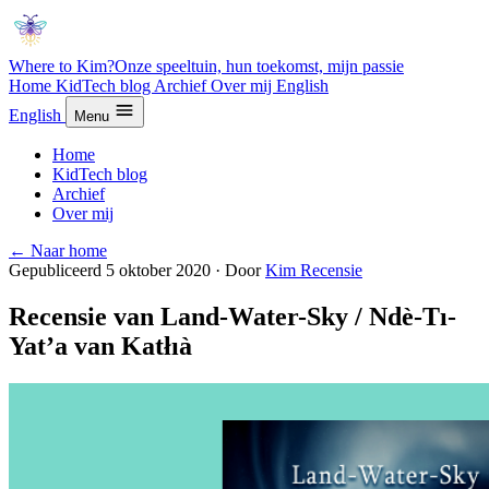
Where to Kim?
Onze speeltuin, hun toekomst, mijn passie
Home
KidTech blog
Archief
Over mij
English
English
Menu
Home
KidTech blog
Archief
Over mij
← Naar home
Gepubliceerd 5 oktober 2020
·
Door
Kim
Recensie
Recensie van Land-Water-Sky / Ndè-Tı-
Yat’a van Katłıà