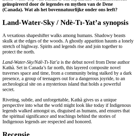
geïnspireerd door de legendes en mythen van de Dene
(Canada). Wat als het bovennatuurlijke onder ons leeft?
Land-Water-Sky / Ndè-Tı-Yat’a synopsis
A vexatious shapeshifter walks among humans. Shadowy beasts
skulk at the edges of the woods. A ghostly apparition haunts a lonely
stretch of highway. Spirits and legends rise and join together to
protect the north.
Land-Water-Sky/Ndè-Tı-Yat’a
is the debut novel from Dene author
Katłıà. Set in Canada’s far north, this layered composite novel
traverses space and time, from a community being stalked by a dark
presence, a group of teenagers out for a dangerous joyride, to an
archeological site on a mysterious island that holds a powerful
secret.
Riveting, subtle, and unforgettable, Katłıà gives us a unique
perspective into what the world might look like today if Indigenous
legends walked amongst us, disguised as humans, and ensures that
the spiritual significance and teachings behind the stories of
Indigenous legends are respected and honored.
Recensie