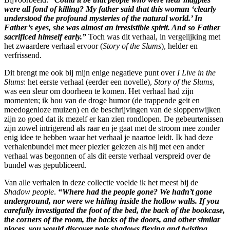
were all fond of killing? My father said that this woman ‘clearly
understood the profound mysteries of the natural world.’ In
Father’s eyes, she was almost an irresistible spirit. And so Father
sacrificed himself early.”
Toch was dit verhaal, in vergelijking met
het zwaardere verhaal ervoor (
Story of the Slums
), helder en
verfrissend.
Dit brengt me ook bij mijn enige negatieve punt over
I Live in the
Slums
: het eerste verhaal (eerder een novelle),
Story of the Slums
,
was een sleur om doorheen te komen. Het verhaal had zijn
momenten; ik hou van de droge humor (de trappende geit en
meedogenloze muizen) en de beschrijvingen van de sloppenwijken
zijn zo goed dat ik mezelf er kan zien rondlopen. De gebeurtenissen
zijn zowel intrigerend als raar en je gaat met de stroom mee zonder
enig idee te hebben waar het verhaal je naartoe leidt. Ik had deze
verhalenbundel met meer plezier gelezen als hij met een ander
verhaal was begonnen of als dit eerste verhaal verspreid over de
bundel was gepubliceerd.
Van alle verhalen in deze collectie voelde ik het meest bij de
Shadow people
.
“Where had the people gone? We hadn’t gone
underground, nor were we hiding inside the hollow walls. If you
carefully investigated the foot of the bed, the back of the bookcase,
the corners of the room, the backs of the doors, and other similar
places, you would discover pale shadows flexing and twisting.