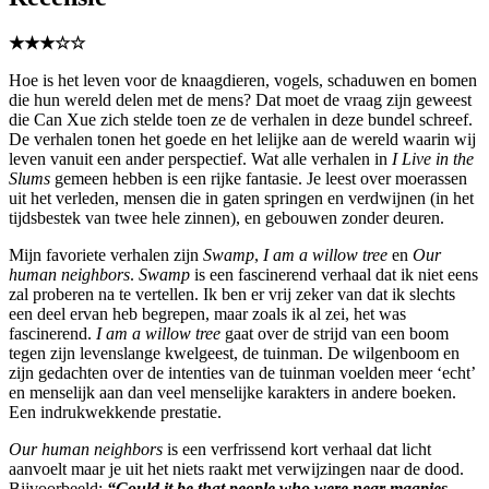
★★★☆☆
Hoe is het leven voor de knaagdieren, vogels, schaduwen en bomen
die hun wereld delen met de mens? Dat moet de vraag zijn geweest
die Can Xue zich stelde toen ze de verhalen in deze bundel schreef.
De verhalen tonen het goede en het lelijke aan de wereld waarin wij
leven vanuit een ander perspectief. Wat alle verhalen in
I Live in the
Slums
gemeen hebben is een rijke fantasie. Je leest over moerassen
uit het verleden, mensen die in gaten springen en verdwijnen (in het
tijdsbestek van twee hele zinnen), en gebouwen zonder deuren.
Mijn favoriete verhalen zijn
Swamp
,
I am a willow tree
en
Our
human neighbors
.
Swamp
is een fascinerend verhaal dat ik niet eens
zal proberen na te vertellen. Ik ben er vrij zeker van dat ik slechts
een deel ervan heb begrepen, maar zoals ik al zei, het was
fascinerend.
I am a willow tree
gaat over de strijd van een boom
tegen zijn levenslange kwelgeest, de tuinman. De wilgenboom en
zijn gedachten over de intenties van de tuinman voelden meer ‘echt’
en menselijk aan dan veel menselijke karakters in andere boeken.
Een indrukwekkende prestatie.
Our human neighbors
is een verfrissend kort verhaal dat licht
aanvoelt maar je uit het niets raakt met verwijzingen naar de dood.
Bijvoorbeeld:
“Could it be that people who were near magpies