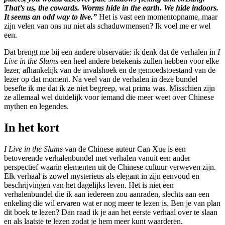
That’s us, the cowards. Worms hide in the earth. We hide indoors.
It seems an odd way to live.”
Het is vast een momentopname, maar
zijn velen van ons nu niet als schaduwmensen? Ik voel me er wel
een.
Dat brengt me bij een andere observatie: ik denk dat de verhalen in
I
Live in the Slums
een heel andere betekenis zullen hebben voor elke
lezer, afhankelijk van de invalshoek en de gemoedstoestand van de
lezer op dat moment. Na veel van de verhalen in deze bundel
besefte ik me dat ik ze niet begreep, wat prima was. Misschien zijn
ze allemaal wel duidelijk voor iemand die meer weet over Chinese
mythen en legendes.
In het kort
I Live in the Slums
van de Chinese auteur Can Xue is een
betoverende verhalenbundel met verhalen vanuit een ander
perspectief waarin elementen uit de Chinese cultuur verweven zijn.
Elk verhaal is zowel mysterieus als elegant in zijn eenvoud en
beschrijvingen van het dagelijks leven. Het is niet een
verhalenbundel die ik aan iedereen zou aanraden, slechts aan een
enkeling die wil ervaren wat er nog meer te lezen is. Ben je van plan
dit boek te lezen? Dan raad ik je aan het eerste verhaal over te slaan
en als laatste te lezen zodat je hem meer kunt waarderen.