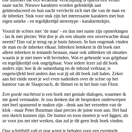
saaie nacht. Nieuwe karakters worden geleidelijk aan
geïntroduceerd en hun nacht vervlecht zich met die van de man en
de inbreker. Stuk voor stuk zijn het interessante karakters met hun
eigen unieke - en tegelijkertijd stereotype - karaktertrekjes.
Vooral de scènes met ‘de man’ - en dan met name zijn opmerkingen
- las ik met plezier. Wat doe je als een situatie een onverwachte draai
neemt? Dan val je terug op je basis fatsoen. In hun ongemak vinden
de man en de inbreker elkaar. Inbreken betekent in dit boek niet
alleen inbreken in iemands bestaan, maar ook uitbreken uit situaties
waarin je je niet meer wilt bevinden. Wat er gebeurde was grijpbaar
en tegelijkertijd ook ongrijpbaar. Voor iedere lezer zal dit boek
anders zijn; hoe ik de samenhang en de inhoud verklaar, is
ongetwijfeld heel anders dan wat jij uit dit boek zult halen. Zeker
aan het einde moet je wel even nadenken over de scène op het
kantoor van de Slaapcoach, de filmset en in het huis van Floor.
Een goede nachtrust
is een boek met geniale dialogen, waarmee ik
me goed vermaakte. Je zou denken dat de besproken onderwerpen
niet heel spannend te maken zijn - denk aan het verzetten van de
klok - maar Peter Buurman slaat precies de juiste toon aan. Het had
een sketch kunnen zijn. De humor en toon moeten je wel liggen; als
ze voor jou net niet werken, dan zul je dit geen leuk boek vinden.
Qua schrijfstijl valt er nog winst te behalen voor een eventuele