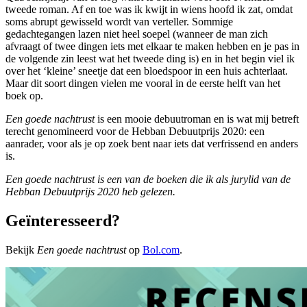
tweede roman. Af en toe was ik kwijt in wiens hoofd ik zat, omdat
soms abrupt gewisseld wordt van verteller. Sommige
gedachtegangen lazen niet heel soepel (wanneer de man zich
afvraagt of twee dingen iets met elkaar te maken hebben en je pas in
de volgende zin leest wat het tweede ding is) en in het begin viel ik
over het ‘kleine’ sneetje dat een bloedspoor in een huis achterlaat.
Maar dit soort dingen vielen me vooral in de eerste helft van het
boek op.
Een goede nachtrust
is een mooie debuutroman en is wat mij betreft
terecht genomineerd voor de Hebban Debuutprijs 2020: een
aanrader, voor als je op zoek bent naar iets dat verfrissend en anders
is.
Een goede nachtrust is een van de boeken die ik als jurylid van de
Hebban Debuutprijs 2020 heb gelezen.
Geïnteresseerd?
Bekijk
Een goede nachtrust
op
Bol.com
.