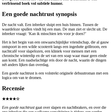
verfrissend boek vol subtiele humor.
Een goede nachtrust synopsis
De nacht valt. Een inbreker sluipt een huis binnen. Tussen de
waardeloze spullen vindt hij een man. De man ziet er slecht uit. De
inbreker vraagt: ‘Kan ik misschien iets voor je doen?’
Het is het begin van een onwaarschijnlijke vriendschap, die al gauw
ontspoort in een wilde scooterrit langs een ingedutte grillroom, een
nachtcafé voor slapelozen, een kliniek voor mensen met een
chronische winterdip en de set van een soap waar maar geen einde
aan komt. Een raadselachtige reis door de nacht, waarin de dingen
nét anders lijken dan overdag.
Een goede nachtrust is een volstrekt originele debuutroman met een
logica om van te dromen.
Recensie
★★★★☆
Een goede nachtrust
gaat over slapen en nachtbrakers, en over die
ene inbreker die een welkome verschijning is tijdens een verder