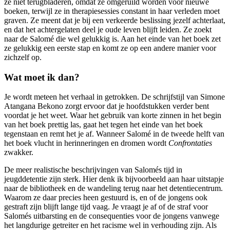
ze niet terugbladeren, omdat ze omgeruild worden voor nieuwe
boeken, terwijl ze in therapiesessies constant in haar verleden moet
graven. Ze meent dat je bij een verkeerde beslissing jezelf achterlaat,
en dat het achtergelaten deel je oude leven blijft leiden. Ze zoekt
naar de Salomé die wel gelukkig is. Aan het einde van het boek zet
ze gelukkig een eerste stap en komt ze op een andere manier voor
zichzelf op.
Wat moet ik dan?
Je wordt meteen het verhaal in getrokken. De schrijfstijl van Simone
Atangana Bekono zorgt ervoor dat je hoofdstukken verder bent
voordat je het weet. Waar het gebruik van korte zinnen in het begin
van het boek prettig las, gaat het tegen het einde van het boek
tegenstaan en remt het je af. Wanneer Salomé in de tweede helft van
het boek vlucht in herinneringen en dromen wordt
Confrontaties
zwakker.
De meer realistische beschrijvingen van Salomés tijd in
jeugddetentie zijn sterk. Hier denk ik bijvoorbeeld aan haar uitstapje
naar de bibliotheek en de wandeling terug naar het detentiecentrum.
Waarom ze daar precies heen gestuurd is, en of de jongens ook
gestraft zijn blijft lange tijd vaag. Je vraagt je af of de straf voor
Salomés uitbarsting en de consequenties voor de jongens vanwege
het langdurige getreiter en het racisme wel in verhouding zijn. Als