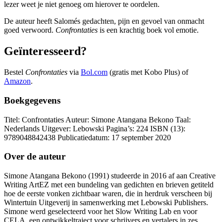
lezer weet je niet genoeg om hierover te oordelen.
De auteur heeft Salomés gedachten, pijn en gevoel van onmacht
goed verwoord.
Confrontaties
is een krachtig boek vol emotie.
Geïnteresseerd?
Bestel
Confrontaties
via
Bol.com
(gratis met Kobo Plus) of
Amazon
.
Boekgegevens
Titel: Confrontaties Auteur: Simone Atangana Bekono Taal:
Nederlands Uitgever: Lebowski Pagina’s: 224 ISBN (13):
9789048842438 Publicatiedatum: 17 september 2020
Over de auteur
Simone Atangana Bekono (1991) studeerde in 2016 af aan Creative
Writing ArtEZ met een bundeling van gedichten en brieven getiteld
hoe de eerste vonken zichtbaar waren, die in herdruk verscheen bij
Wintertuin Uitgeverij in samenwerking met Lebowski Publishers.
Simone werd geselecteerd voor het Slow Writing Lab en voor
CELA, een ontwikkeltraject voor schrijvers en vertalers in zes