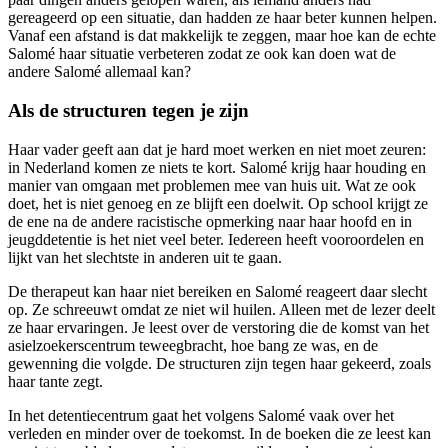
gereageerd op een situatie, dan hadden ze haar beter kunnen helpen.
Vanaf een afstand is dat makkelijk te zeggen, maar hoe kan de echte
Salomé haar situatie verbeteren zodat ze ook kan doen wat de
andere Salomé allemaal kan?
Als de structuren tegen je zijn
Haar vader geeft aan dat je hard moet werken en niet moet zeuren:
in Nederland komen ze niets te kort. Salomé krijg haar houding en
manier van omgaan met problemen mee van huis uit. Wat ze ook
doet, het is niet genoeg en ze blijft een doelwit. Op school krijgt ze
de ene na de andere racistische opmerking naar haar hoofd en in
jeugddetentie is het niet veel beter. Iedereen heeft vooroordelen en
lijkt van het slechtste in anderen uit te gaan.
De therapeut kan haar niet bereiken en Salomé reageert daar slecht
op. Ze schreeuwt omdat ze niet wil huilen. Alleen met de lezer deelt
ze haar ervaringen. Je leest over de verstoring die de komst van het
asielzoekerscentrum teweegbracht, hoe bang ze was, en de
gewenning die volgde. De structuren zijn tegen haar gekeerd, zoals
haar tante zegt.
In het detentiecentrum gaat het volgens Salomé vaak over het
verleden en minder over de toekomst. In de boeken die ze leest kan