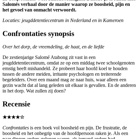
Salomés verhaal door de manier waarop ze boosheid, pijn en
het gevoel van onmacht verwoordt.
Locaties: jeugddetentiecentrum in Nederland en in Kameroen
Confrontaties synopsis
Over het dorp, de vreemdeling, de haat, en de liefde
De zestienjarige Salomé Atabong zit vast in een
jeugddetentiecentrum, omdat ze op een middag twee schoolgenoten
ernstig heeft mishandeld. Ze probeert haar hoofd koel te houden
tussen de andere meiden, irritante psychologen en treiterende
begeleiders. Over een maand mag ze naar huis, waar alleen een
gezin wacht dat al lang geleden uit elkaar is gevallen. En de anderen
in het dorp. Wat zullen zij doen?
Recensie
★★★★☆
Confrontaties
is een boek vol boosheid en pijn. De frustratie, de
boosheid en het onbegrip van de hoofdpersoon raken je. Als een
paar dingen anders gelopen waren, als iemand anders had